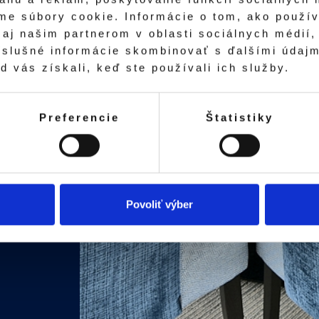
me súbory cookie. Informácie o tom, ako použí
aj našim partnerom v oblasti sociálnych médií, 
íslušné informácie skombinovať s ďalšími údajm
d vás získali, keď ste používali ich služby.
Preferencie
Štatistiky
Povoliť výber