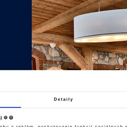
Detaily
) 🍪 😄
ahu a reklám, poskytovanie funkcií sociálnych 