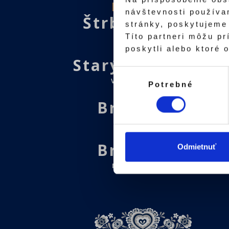
Novinka
návštevnosti používa
Štrbské Pleso
stránky, poskytujeme 
Títo partneri môžu pr
MÓRYHO
poskytli alebo ktoré o
Starý Smokovec
Výber
VYSOKÉ TATRY
Potrebné
súhlasu
Bratislava
ZELENÁ 5
Bratislava
Odmietnuť
MICHALSKÁ 16