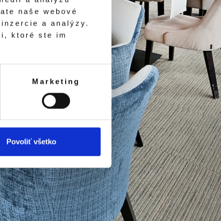
vate naše webové
inzercie a analýzy.
i, ktoré ste im
NAVŠTÍVIŤ
Marketing
Povoliť všetko