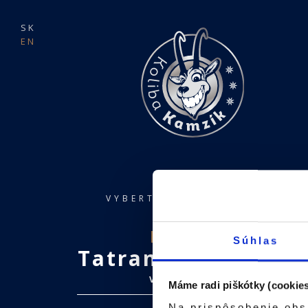
SK
EN
VYBERTE SI REŠTAURÁCIU
Novinka
Súhlas
Tatranská Lomnica
VYSOKÉ TATRY
Máme radi piškótky (cookies
Na prispôsobenie obs